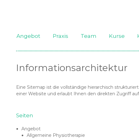
Angebot
Praxis
Team
Kurse
Beckenbodentherapie für Frauen
Simone Abplanalp
Informationsarchitektur
Beckenbodentherapie für Männer
Gabriela Flury
Eine Sitemap ist die vollständige hierarchisch strukturie
einer Website und erlaubt Ihnen den direkten Zugriff auf
Beckenbodentherapie für Kinder
Rosalie Pijnenburg
Spiraldynamik®
Seiten
Angebot
Atemphysiotherapie
Allgemeine Physiotherapie