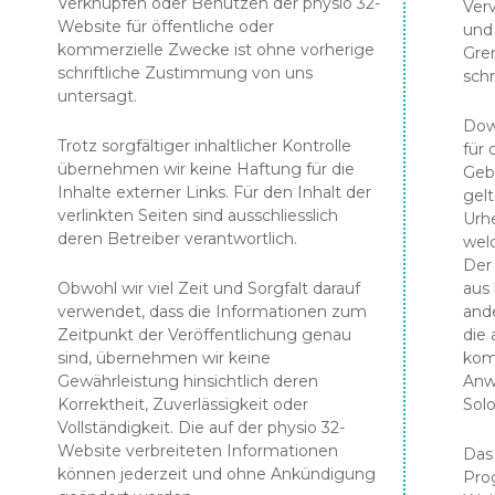
Verknüpfen oder Benutzen der physio 32-
Verv
Website für öffentliche oder
und 
kommerzielle Zwecke ist ohne vorherige
Gre
schriftliche Zustimmung von uns
sch
untersagt.
Dow
Trotz sorgfältiger inhaltlicher Kontrolle
für 
übernehmen wir keine Haftung für die
Geb
Inhalte externer Links. Für den Inhalt der
gel
verlinkten Seiten sind ausschliesslich
Urh
deren Betreiber verantwortlich.
welc
Der 
Obwohl wir viel Zeit und Sorgfalt darauf
aus
verwendet, dass die Informationen zum
and
Zeitpunkt der Veröffentlichung genau
die 
sind, übernehmen wir keine
kom
Gewährleistung hinsichtlich deren
Anwe
Korrektheit, Zuverlässigkeit oder
Sol
Vollständigkeit. Die auf der physio 32-
Website verbreiteten Informationen
Das 
können jederzeit und ohne Ankündigung
Pro