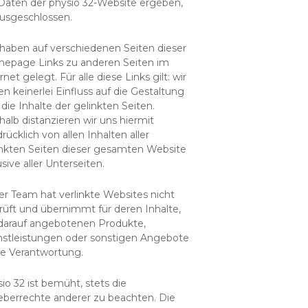
 Daten der physio 32-Website ergeben,
ausgeschlossen.
 haben auf verschiedenen Seiten dieser
epage Links zu anderen Seiten im
rnet gelegt. Für alle diese Links gilt: wir
n keinerlei Einfluss auf die Gestaltung
die Inhalte der gelinkten Seiten.
alb distanzieren wir uns hiermit
rücklich von allen Inhalten aller
inkten Seiten dieser gesamten Website
usive aller Unterseiten.
r Team hat verlinkte Websites nicht
rüft und übernimmt für deren Inhalte,
 darauf angebotenen Produkte,
nstleistungen oder sonstigen Angebote
ne Verantwortung.
io 32 ist bemüht, stets die
eberrechte anderer zu beachten. Die