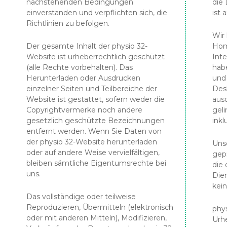
nachstehenden Bedingungen
die
Allgemeine Physiotherapie
einverstanden und verpflichten sich, die
ist 
Richtlinien zu befolgen.
Wir
Der gesamte Inhalt der physio 32-
Hom
Website ist urheberrechtlich geschützt
Inte
(alle Rechte vorbehalten). Das
habe
Herunterladen oder Ausdrucken
und 
einzelner Seiten und Teilbereiche der
Desh
Website ist gestattet, sofern weder die
ausd
Copyrightvermerke noch andere
gel
gesetzlich geschützte Bezeichnungen
inkl
entfernt werden. Wenn Sie Daten von
der physio 32-Website herunterladen
Unse
oder auf andere Weise vervielfältigen,
gep
bleiben sämtliche Eigentumsrechte bei
die
uns.
Die
kei
Das vollständige oder teilweise
Reproduzieren, Übermitteln (elektronisch
phys
oder mit anderen Mitteln), Modifizieren,
Urh