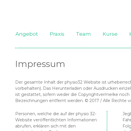
Angebot
Praxis
Team
Kurse
Beckenbodentherapie für Frauen
Simone Abplanalp
Impressum
Beckenbodentherapie für Männer
Gabriela Flury
Der gesamte Inhalt der physio32 Website ist urheberrech
vorbehalten). Das Herunterladen oder Ausdrucken einzel
Beckenbodentherapie für Kinder
Rosalie Pijnenburg
ist gestattet, sofern weder die Copyrightvermerke noch
Bezeichnungen entfernt werden. © 2017 / Alle Rechte v
Spiraldynamik®
Personen, welche die auf der physio 32-
Jegl
Website veröffentlichten Informationen
Fahr
Atemphysiotherapie
abrufen, erklären sich mit den
Folg