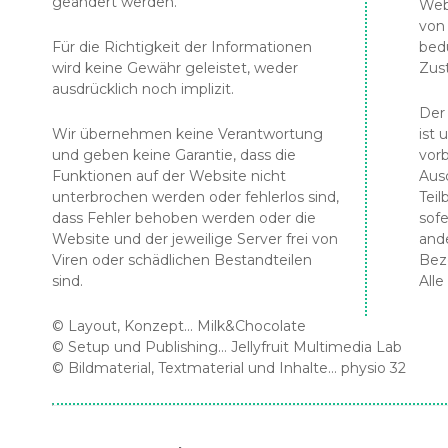
geändert werden.
Web
von 
Für die Richtigkeit der Informationen
bedü
wird keine Gewähr geleistet, weder
Zus
ausdrücklich noch implizit.
Der
Wir übernehmen keine Verantwortung
ist 
und geben keine Garantie, dass die
vor
Funktionen auf der Website nicht
Aus
unterbrochen werden oder fehlerlos sind,
Teil
dass Fehler behoben werden oder die
sof
Website und der jeweilige Server frei von
and
Viren oder schädlichen Bestandteilen
Bez
sind.
Alle
© Layout, Konzept...
Milk&Chocolate
© Setup und Publishing…
Jellyfruit Multimedia Lab
© Bildmaterial, Textmaterial und Inhalte…
physio 32