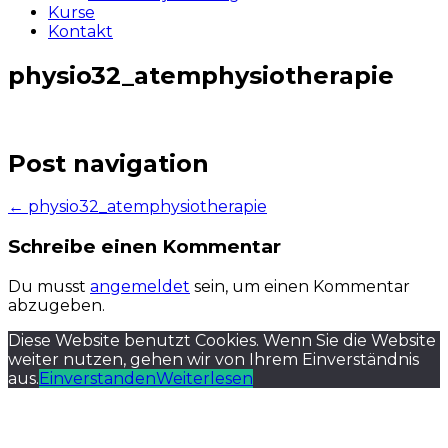
Kurse
Kontakt
physio32_atemphysiotherapie
Post navigation
←
physio32_atemphysiotherapie
Schreibe einen Kommentar
Du musst
angemeldet
sein, um einen Kommentar
abzugeben.
Diese Website benutzt Cookies. Wenn Sie die Website
weiter nutzen, gehen wir von Ihrem Einverständnis
aus.
Einverstanden
Weiterlesen