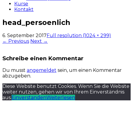
Kurse
Kontakt
head_persoenlich
6. September 2017
Full resolution (1024 × 299)
←
Previous
Next
→
Schreibe einen Kommentar
Du musst
angemeldet
sein, um einen Kommentar
abzugeben.
Diese Website benutzt Cookies. Wenn Sie die Website
weiter nutzen, gehen wir von Ihrem Einverständnis
aus.
Einverstanden
Weiterlesen